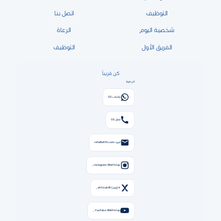
التوظيف
اتصل بنا
شخصية اليوم
الرعاة
الفريق الأول
التوظيف
كن قريباً
كن قريبًا
واتساب: 05
اتصال: 05
البريد: info@afiffc.com
Instagram: @afifclup_
X (تويتر): @afifclub_
YouTube: @Afifclup_