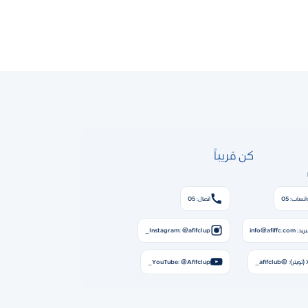
كن قريباً
اتساب: 05
اتصال: 05
ريد: info@afiffc.com
Instagram: @afifclup_
: @afifclub_
YouTube: @Afifclup_