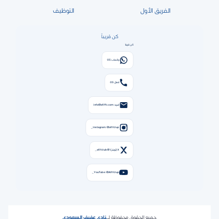
الفريق الأول
التوظيف
كن قريباً
كن قريبًا
واتساب: 05
اتصال: 05
البريد: info@afiffc.com
Instagram: @afifclup_
X (تويتر): @afifclub_
YouTube: @Afifclup_
جميع الحقوق محفوظة لـ
نادي عفيف السعودي