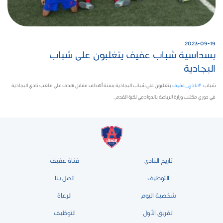
2023-09-19
بسداسية شباب عفيف يتغلبون على شباب
البجادية
شباب ⁧
#نادي_عفيف
⁩ يتغلبون على شباب البجادية بستة أهداف مقابل هدف على ملعب نادي البجادية
في دوري مكتب وزارة الرياضة بالدوادمي لكرة القدم .
تاريخ النادي
قناة عفيف
التوظيف
اتصل بنا
شخصية اليوم
الرعاة
الفريق الأول
التوظيف