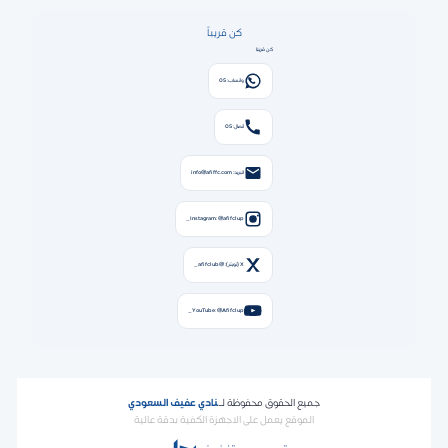
كن قريباً
كن قريبًا
واتساب: 05
اتصال: 05
البريد: info@afiffc.com
Instagram: @afifclup_
X (تويتر): @afifclub_
YouTube: @Afifclup_
جميع الحقوق محفوظة لـ
نادي عفيف السعودي
الموقع يعمل على الاجهزة الكفية بدقة عالية