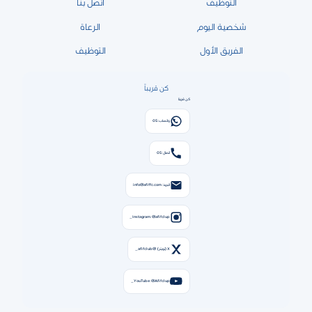
التوظيف
اتصل بنا
شخصية اليوم
الرعاة
الفريق الأول
التوظيف
كن قريباً
كن قريبًا
واتساب: 05
اتصال: 05
البريد: info@afiffc.com
Instagram: @afifclup_
X (تويتر): @afifclub_
YouTube: @Afifclup_