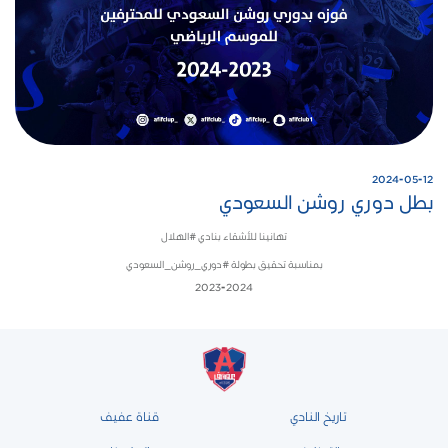
2024-05-12
بطل دوري روشن السعودي
تهانينا للأشقاء بنادي ⁧‫#الهلال‬⁩
‏بمناسبة تحقيق بطولة ⁧‫#دوري_روشن_السعودي‬⁩
تاريخ النادي
قناة عفيف