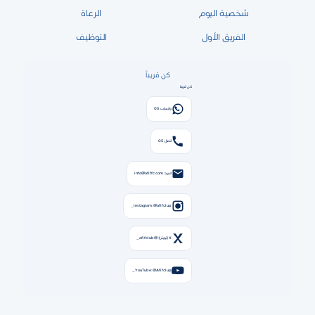
شخصية اليوم
الرعاة
الفريق الأول
التوظيف
كن قريباً
كن قريبًا
واتساب: 05
اتصال: 05
البريد: info@afiffc.com
Instagram: @afifclup_
X (تويتر): @afifclub_
YouTube: @Afifclup_