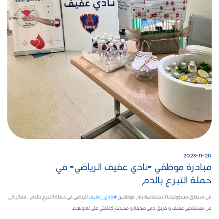
2023-11-20
مبادرة موظفي -نادي عفيف الرياضي- في
حملة التبرع بالدم
من
منطلق
مسؤوليتنا
الاجتماعية
بادر
موظفين
#نادي_عفيف
الرياضي في حملة التبرع بالدم .. نشكر كل
من
مستشفى عفيف و فريق دمي صدقة و محلات كنافتي على تعاونهم