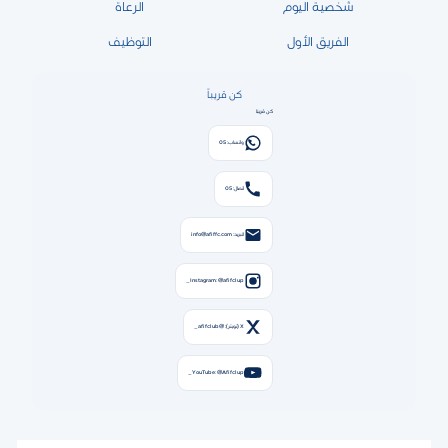
شخصية اليوم
الرعاة
الفريق الأول
التوظيف
كن قريباً
كن قريبًا
واتساب: 05
اتصال: 05
البريد: info@afiffc.com
Instagram: @afifclup_
X (تويتر): @afifclub_
YouTube: @Afifclup_