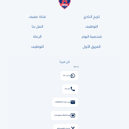
تاريخ النادي
قناة عفيف
التوظيف
اتصل بنا
شخصية اليوم
الرعاة
الفريق الأول
التوظيف
كن قريباً
كن قريبًا
واتساب: 05
اتصال: 05
البريد: info@afiffc.com
Instagram: @afifclup_
X (تويتر): @afifclub_