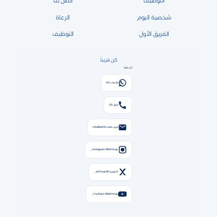
التوظيف
اتصل بنا
شخصية اليوم
الرعاة
الفريق الأول
التوظيف
كن قريباً
كن قريبًا
واتساب: 05
اتصال: 05
البريد: info@afiffc.com
Instagram: @afifclup_
X (تويتر): @afifclub_
YouTube: @Afifclup_