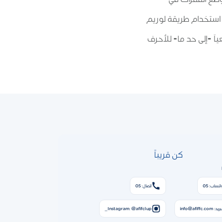
 استخدام طريقة لوريم
اَ -إلى حد ما- للأحرف
كن قريباً
اتساب: 05
اتصال: 05
ريد: info@afiffc.com
Instagram: @afifclup_