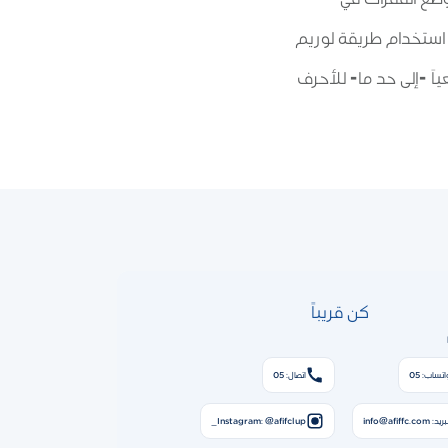
 استخدام طريقة لوريم
اَ -إلى حد ما- للأحرف
كن قريباً
اتساب: 05
اتصال: 05
ريد: info@afiffc.com
Instagram: @afifclup_