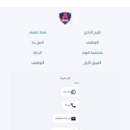
تاريخ النادي
قناة عفيف
التوظيف
اتصل بنا
شخصية اليوم
الرعاة
الفريق الأول
التوظيف
كن قريباً
كن قريبًا
واتساب: 05
اتصال: 05
البريد: info@afiffc.com