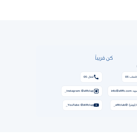
كن قريباً
اتساب: 05
اتصال: 05
ريد: info@afiffc.com
Instagram: @afifclup_
: @afifclub_
YouTube: @Afifclup_