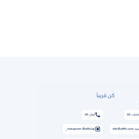
كن قريباً
اتساب: 05
اتصال: 05
ريد: info@afiffc.com
Instagram: @afifclup_