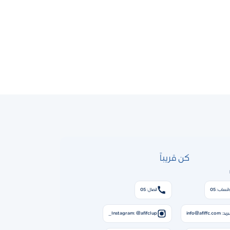
كن قريباً
اتساب: 05
اتصال: 05
ريد: info@afiffc.com
Instagram: @afifclup_